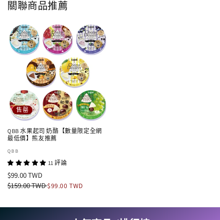
關聯商品推薦
售罄
QBB 水果起司 奶酪【數量限定全網
最低價】熊友推薦
廠
QBB
商：
11 評論
定
$99.00 TWD
價
定
$159.00 TWD
售
$99.00 TWD
價
價