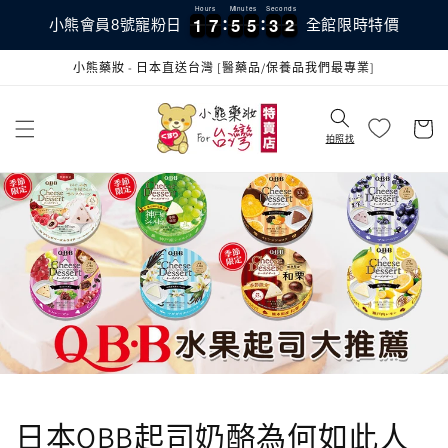
跳至內
Hours
Minutes
Seconds
1
1
7
7
5
5
5
5
3
3
1
1
1
7
7
5
5
5
5
3
3
1
2
小熊會員8號寵粉日
全館限時特價
容
小熊藥妝 - 日本直送台灣 [醫藥品/保養品我們最專業]
購
物
拍照找
車
日本QBB起司奶酪為何如此人