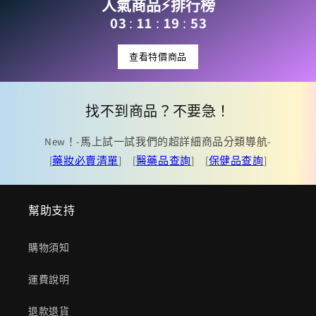
人氣商品⚡️排行榜
:
:
:
03
11
19
52
查看特價商品
找不到商品？不要急！
New！-馬上試一試我們的超詳細商品分類導航-
[
藥妝必賣清單
] [
醫藥品查詢
] [
保健品查詢
]
幫助支持
購物須知
運費說明
退款退貨