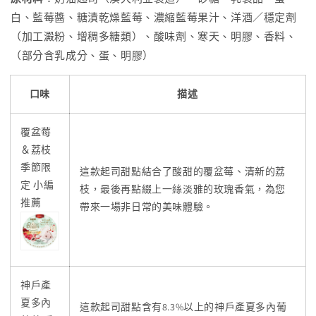
白、藍莓醬、糖漬乾燥藍莓、濃縮藍莓果汁、洋酒／穩定劑
（加工澱粉、增稠多糖類）、酸味劑、寒天、明膠、香料、
（部分含乳成分、蛋、明膠）
口味
描述
覆盆莓
＆荔枝
季節限
這款起司甜點結合了酸甜的覆盆莓、清新的荔
定 小編
枝，最後再點綴上一絲淡雅的玫瑰香氣，為您
推薦
帶來一場非日常的美味體驗。
神戶產
夏多內
這款起司甜點含有8.3%以上的神戶產夏多內葡