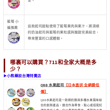
受。
藍莓 小
這款起司甜點使用了藍莓果肉與果汁，將滑順
編推薦
的奶油起司與藍莓的果粒感與酸甜完美結合，
帶來豐富的口感體驗。
哪裏可以購買？711和全家大概是多
少？
▶️小熊藥妝台灣特賣店
QBB 水果起司
【日本直送 全網最低
價】
QBB水果起司是一款將奶酪與多種水果風味結
合的創新產品，適合作為零食、點心或搭配紅