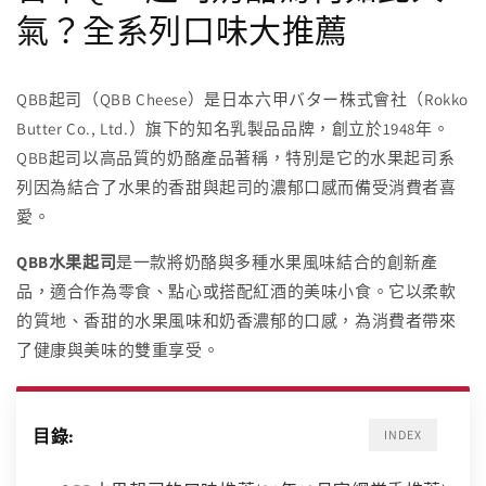
氣？全系列口味大推薦
QBB起司（QBB Cheese）是日本六甲バター株式會社（Rokko
Butter Co., Ltd.）旗下的知名乳製品品牌，創立於1948年。
QBB起司以高品質的奶酪產品著稱，特別是它的水果起司系
列因為結合了水果的香甜與起司的濃郁口感而備受消費者喜
愛。
QBB水果起司
是一款將奶酪與多種水果風味結合的創新產
品，適合作為零食、點心或搭配紅酒的美味小食。它以柔軟
的質地、香甜的水果風味和奶香濃郁的口感，為消費者帶來
了健康與美味的雙重享受。
目錄: