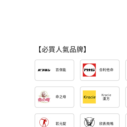
【必買人氣品牌】
百保能
合利他命
Kracie
命之母
漢方
若元錠
欣表飛鳴