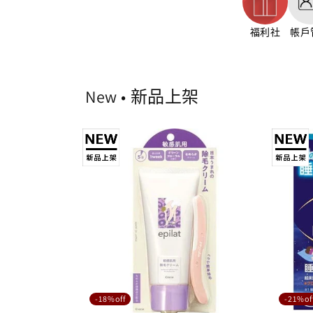
福利社
帳戶
New • 新品上架
-18%off
-21%of