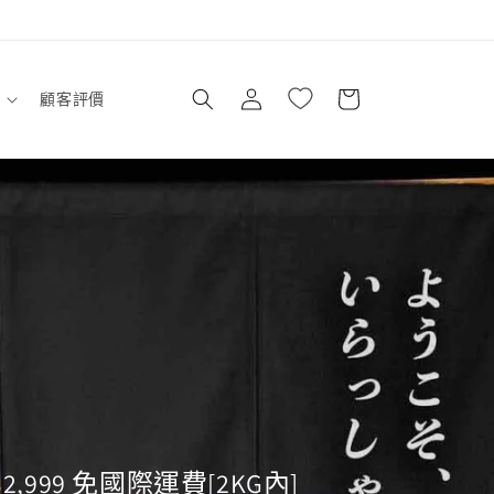
購
登
物
顧客評價
入
車
$2,999 免國際運費[2KG內]