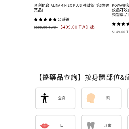
合利他命 ALINAMIN EX PLUS 強效錠[第3類医
KOWA興和
薬品]
蚊蟲叮咬
類醫藥品]
20 評論
定
售
$499.00 TWD 起
$599.00 TWD
定
$149.00
價
價
價
【醫藥品查詢】按身體部位&
全身
頭
口
牙歯