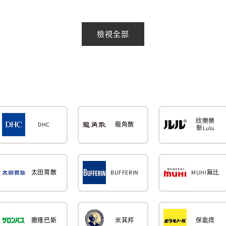
價
價
檢視全部
欣樂樂
DHC
龍角散
新Lulu
太田胃散
BUFFERIN
MUHI無比
撒隆巴斯
米其邦
保能痔