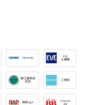
價
價
EVE
ORIHIRO
止痛藥
野口醫學研
三得利
究所
Chocola
興和Q&P
BB