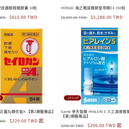
 雙效護眼睡眠膠囊 30粒
HONGO 海之褐藻糖膠皇帝精EX 150粒
售
$615.00 TWD
定
售
$5,288.00 TWD
 TWD
$5,500.00 TWD
價
價
價
f
-19%off
 正露丸糖衣錠A 【第2類醫藥品】
Sante 參天製藥 HYALEIN S 人工淚液
【第2類醫藥品】
售
$229.00 TWD 起
 TWD
定
售
$206.00 TWD 起
$256.00 TWD
價