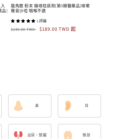
0只入
龍角散 粉末 鎮咳祛痰劑[第3類醫藥品]咳嗽
品]
聲音沙啞 咽喉不適
1 評論
定
售
$189.00 TWD 起
$249.00 TWD
價
價
鼻
耳
泌尿・腎臟
臀部