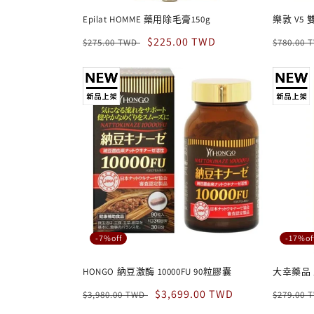
Epilat HOMME 藥用除毛膏150g
樂敦 V5
定
售
$225.00 TWD
定
$275.00 TWD
$780.00
價
價
價
-7%off
-17%of
HONGO 納豆激酶 10000FU 90粒膠囊
大幸藥品
定
售
$3,699.00 TWD
定
$3,980.00 TWD
$279.00
價
價
價