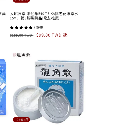
感冒藥
大昭製藥 維他命E40 TEIKA抗老花眼藥水
15ML [第3類醫藥品]熊友推薦
5 評論
定
售
$99.00 TWD 起
$159.00 TWD
價
價
-24%off