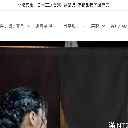
小熊藥妝 - 日本直送台灣 [醫藥品/保養品我們最專業]
伴手禮 / 零食
肌膚護理
日常用品
美妝
會員中心
滿 NT