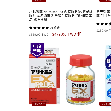
小林製藥 Naishitoru Za 內臟脂肪錠/腹部減
參天製藥 s
脂片 防風通聖散 分解內臟脂肪 [第2類医薬
藥品]【
品]熊友推薦
29 評論
定
$230.00
定
售
$479.00 TWD 起
$559.00 TWD
價
價
價
-16%off
-22%of