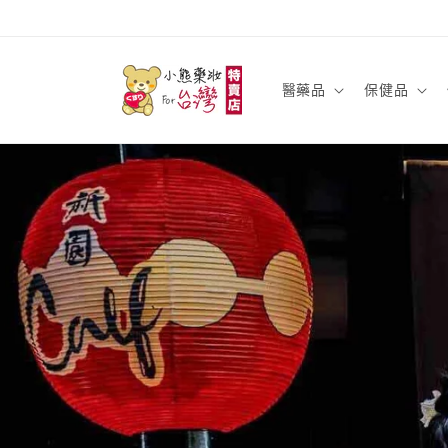
跳至內
容
醫藥品
保健品