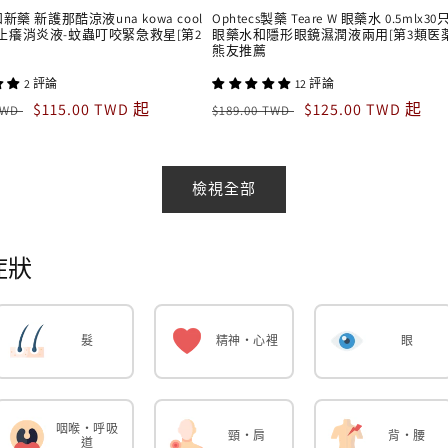
新藥 新護那酷涼液una kowa cool
Ophtecs製藥 Teare W 眼藥水 0.5mlx3
止癢消炎液-蚊蟲叮咬緊急救星[第2
眼藥水和隱形眼鏡濕潤液兩用[第3類医薬
熊友推薦
2 評論
12 評論
售
$115.00 TWD 起
定
售
$125.00 TWD 起
 TWD
$189.00 TWD
價
價
價
檢視全部
症狀
髮
精神・心裡
眼
咽喉・呼吸
頸・肩
背・腰
道