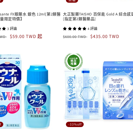
ante FX眼藥水 銀色 12ml[第2類醫
大正製藥TAISHO 百保能 Gold A 綜合
數量限定特價】
[指定第2類醫藥品]
3 評論
4 評論
售
$59.00 TWD 起
定
售
$435.00 TWD
 TWD
$600.00 TWD
價
價
價
f
-33%off