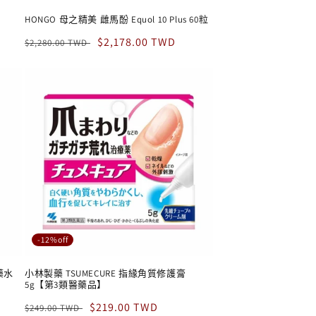
HONGO 母之精美 雌馬酚 Equol 10 Plus 60粒
定
售
$2,178.00 TWD
$2,280.00 TWD
價
價
-12%off
眼藥水
小林製藥 TSUMECURE 指緣角質修護膏
5g【第3類醫藥品】
定
售
$219.00 TWD
$249.00 TWD