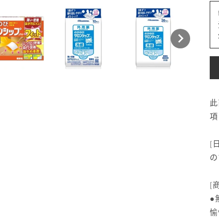
此
項
[
の
[
●
愉