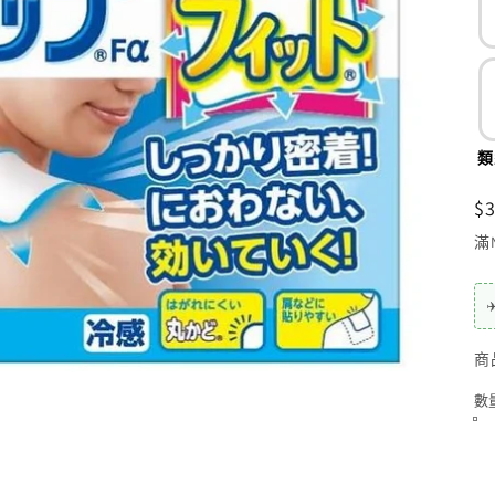
類
$
滿
✈
商
數