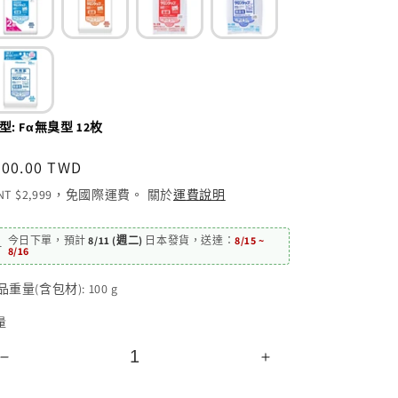
型
:
Fα無臭型 12枚
定
300.00 TWD
價
NT $2,999，免國際運費。 關於
運費說明
今日下單，
預計
8/11 (週二)
日本發貨
，
送達：
8/15 ~
️
8/16
品重量(含包材):
100
g
量
久
久
光
光