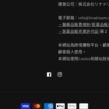
運營公司：株式会社リナド
電子郵箱：info@linadream.
・醫藥品販賣規則
(
医薬品販
・医薬品販売業許可証
(第
本網站為跨境購物平台，顧客
顧客個人使用。
本網站使用Cookie和類似技
Facebook
Instagram
付