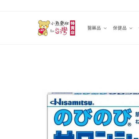
跳至內
容
醫藥品
保健品