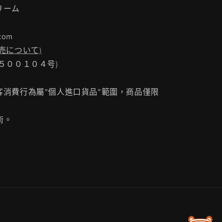
リーム
com
売について)
２５００１０４号)
消費行為屬"個人進口貨品"範圍，商品僅限
術。