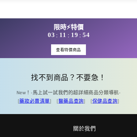
限時⚡特價
03
11
19
53
:
:
:
查看特價商品
找不到商品？不要急！
New！-馬上試一試我們的超詳細商品分類導航-
[
藥妝必賣清單
] [
醫藥品查詢
] [
保健品查詢
]
關於我們