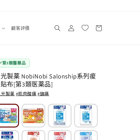
購
登
物
顧客評價
入
車
✅
第3類醫藥品
光製薬 NobiNobi Salonship系列痠
貼布[第3類医薬品]
久光製薬
#肌肉酸痛
#鎮痛