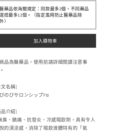
製
製
醫藥品依海關規定：同款最多2個，不同藥品
薬
薬
混搭最多12個。（指定濫用防止醫藥品除
NobiNobi
NobiNobi
外）
Salonship
Salonship
系
系
加入購物車
列
列
痠
痠
痛
痛
商品為醫藥品，使用前請詳細閱讀注意事
貼
貼
。
布
布
[第
[第
3
3
日文名稱]
類
類
びのびサロンシップFα
医
医
薬
薬
商品介紹]
品]
品]
無臭、鎮痛、抗發炎、冷感啜飲劑，具有令人
數
數
悅的清涼感，消除了啜飲液體特有的「氣
量
量