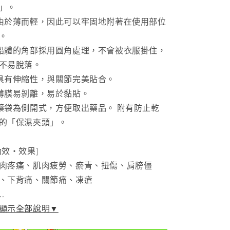
」。
減
增
由於薄而輕，因此可以牢固地附著在使用部位
少
加
。
船體的角部採用圓角處理，不會被衣服掛住，
不易脫落。
具有伸縮性，與關節完美貼合。
薄膜易剝離，易於黏貼。
藥袋為側開式，方便取出藥品。 附有防止乾
的「保濕夾頭」。
功效・效果]
肉疼痛、肌肉疲勞、瘀青、扭傷、肩膀僵
、下背痛、關節痛、凍瘡
..
顯示全部說明▼