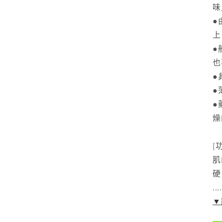
味
●
上
●
也
●
●
●
燥
[
肌
硬
....
▼