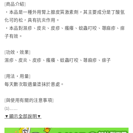
[商品介紹]
減
增
・本品是一種外用腎上腺皮質激素劑，其主要成分是丁酸氫
少
加
化可的松，具有抗炎作用。
・本品對濕疹、皮炎、皮疹、瘙癢、蚊蟲叮咬、蕁麻疹、痱
子有效。
[功效・效果]
濕疹、皮炎、皮疹、瘙癢、蚊蟲叮咬、蕁麻疹、痱子
[用法・用量]
每天數次取適量塗抹於患處。
[與使用有關的注意事項]
(1)......
▼顯示全部說明▼