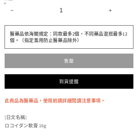
[指
[指
定
定
第
第
醫藥品依海關規定：同款最多2個，不同藥品混搭最多12
2
2
個。（指定濫用防止醫藥品除外）
類
類
医
医
售罄
薬
薬
品]
品]
Kracie
Kracie
到貨提醒
製
製
藥
藥
locoidan
locoidan
此商品為醫藥品，使用前請詳細閱讀注意事項。
軟
軟
膏
膏
[日文名稱]
16g
16g
ロコイダン軟膏 16g
數
數
量
量