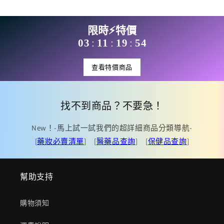
限時⚡特價
03
11
19
54
:
:
:
查看特價商品
找不到商品？不要急！
New！-馬上試一試我們的超詳細商品分類導航-
[
藥妝必賣清單
] [
醫藥品查詢
] [
保健品查詢
]
幫助支持
購物須知