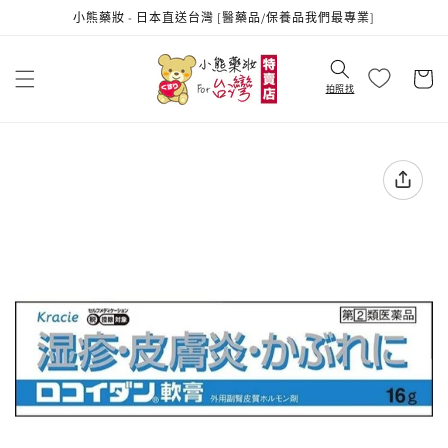
跳至內
小熊藥妝 - 日本直送台灣 [醫藥品/保養品我們最專業]
容
購
物
拍照找
車