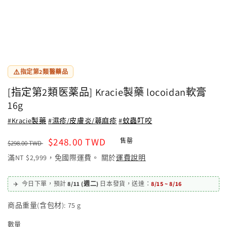
⚠️
指定第2類醫藥品
[指定第2類医薬品] Kracie製藥 locoidan軟膏
16g
#Kracie製藥
#濕疹/皮膚炎/蕁麻疹
#蚊蟲叮咬
定
售
$248.00 TWD
售罄
$298.00 TWD
價
價
滿NT $2,999，免國際運費。 關於
運費說明
✈️
今日下單，
預計
8/11 (週二)
日本發貨
，
送達：
8/15 ~ 8/16
商品重量(含包材):
75
g
數量