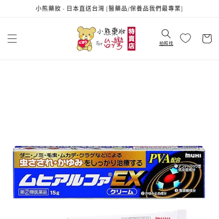
跳至內
小熊藥妝 - 日本直送台灣 [醫藥品/保養品我們最專業]
容
購
物
拍照找
車