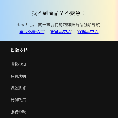
找不到商品？不要急！
New！-馬上試一試我們的超詳細商品分類導航-
[
藥妝必賣清單
] [
醫藥品查詢
] [
保健品查詢
]
幫助支持
購物須知
運費說明
退款退貨
補償政策
服務條款