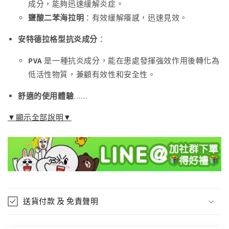
數
數
成分，能夠迅速緩解炎症。
量
量
鹽酸二苯海拉明
：有效緩解癢感，迅速見效。
減
增
安特德拉格型抗炎成分
：
少
加
PVA
是一種抗炎成分，能在患處發揮強效作用後轉化為
低活性物質，兼顧有效性和安全性。
舒適的使用體驗
......
▼顯示全部說明▼
送貨付款 及 免責聲明