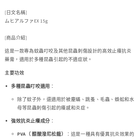
癢
癢
[日文名稱]
膏
膏
ムヒアルファEX 15g
阿
阿
爾
爾
[商品介紹]
法
法
EX
EX
這是一款專為蚊蟲叮咬及其他昆蟲刺傷設計的高效止癢抗炎
加
加
藥膏，適用於多種昆蟲引起的不適症狀。
強
強
版
版
主要功效
15g[指
15g[指
定
定
多種昆蟲叮咬適用
：
第
第
除了蚊子外，還適用於被塵蟎、跳蚤、毛蟲、蜈蚣和水
2
2
母等昆蟲刺傷引起的癢感和炎症。
類
類
醫
醫
強效抗炎止癢成分
：
藥
藥
品]
品]
PVA（
醋酸潑尼松龍
）
：這是一種具有優異抗炎效果的