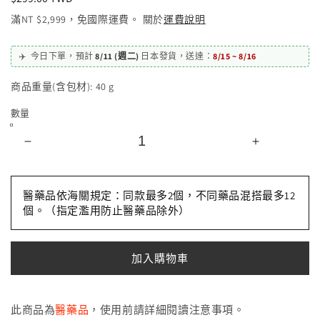
價
滿NT $2,999，免國際運費。 關於
運費說明
✈️
今日下單，
預計
8/11 (週二)
日本發貨
，
送達：
8/15 ~ 8/16
商品重量(含包材):
40
g
數量
池
池
田
田
模
模
醫藥品依海關規定：同款最多2個，不同藥品混搭最多12
範
範
個。（指定濫用防止醫藥品除外）
堂
堂
MUHI
MUHI
加入購物車
無
無
比
比
滴
滴
此商品為
醫藥品
，使用前請詳細閱讀注意事項。
止
止