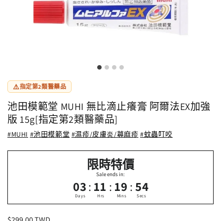
⚠️
指定第2類醫藥品
池田模範堂 MUHI 無比滴止癢膏 阿爾法EX加強
版 15g[指定第2類醫藥品]
#MUHI
#池田模範堂
#濕疹/皮膚炎/蕁麻疹
#蚊蟲叮咬
限時特價
Sale ends in:
:
:
:
03
11
19
54
Days
Hrs
Mins
Secs
定
$299.00 TWD