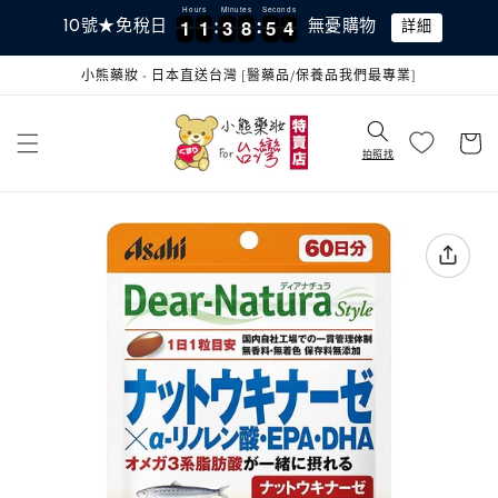
跳至內
Hours
Minutes
Seconds
1
1
1
1
3
3
8
8
5
5
3
1
1
1
1
3
3
8
8
5
5
4
10號★免稅日
無憂購物
詳細
容
小熊藥妝 - 日本直送台灣 [醫藥品/保養品我們最專業]
購
物
拍照找
車