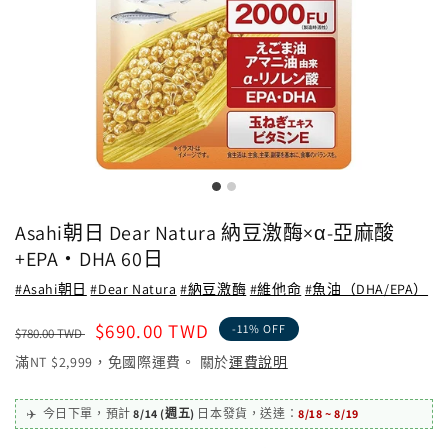
Asahi朝日 Dear Natura 納豆激酶×α-亞麻酸
+EPA・DHA 60日
#Asahi朝日
#Dear Natura
#納豆激酶
#維他命
#魚油（DHA/EPA）
定
售
$690.00 TWD
-11% OFF
$780.00 TWD
價
價
滿NT $2,999，免國際運費。 關於
運費說明
✈️
今日下單，
預計
8/14 (週五)
日本發貨
，
送達：
8/18 ~ 8/19