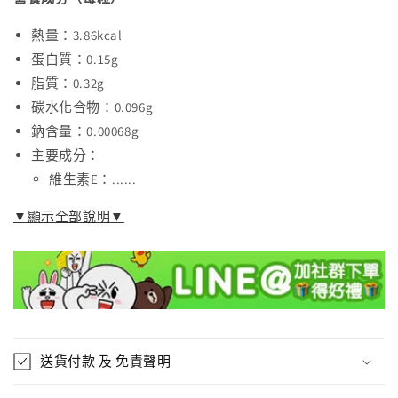
數
數
熱量：3.86kcal
量
量
蛋白質：0.15g
減
增
脂質：0.32g
少
加
碳水化合物：0.096g
鈉含量：0.00068g
主要成分：
維生素E：......
▼顯示全部說明▼
送貨付款 及 免責聲明