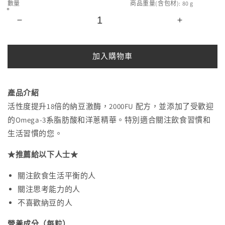
數量
商品重量(含包材):
80
g
Asahi
Asahi
朝
朝
日
日
加入購物車
Dear
Dear
Natura
Natura
納
納
產品介紹
豆
豆
活性度提升18倍的納豆激酶，2000FU 配方，並添加了受歡迎
激
激
的Omega-3系脂肪酸和洋蔥精華。特別適合關注飲食習慣和
酶
酶
生活習慣的您。
×α-
×α-
亞
亞
★推薦給以下人士★
麻
麻
酸
酸
關注飲食生活平衡的人
+EPA・
+EPA・
關注思考能力的人
DHA
DHA
不喜歡納豆的人
60
60
日
日
營養成分（每粒）