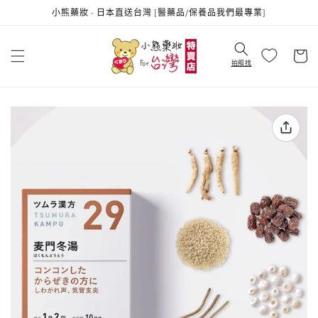
跳至內
小熊藥妝 - 日本直送台灣 [醫藥品/保養品我們最專業]
容
購
物
拍照找
車