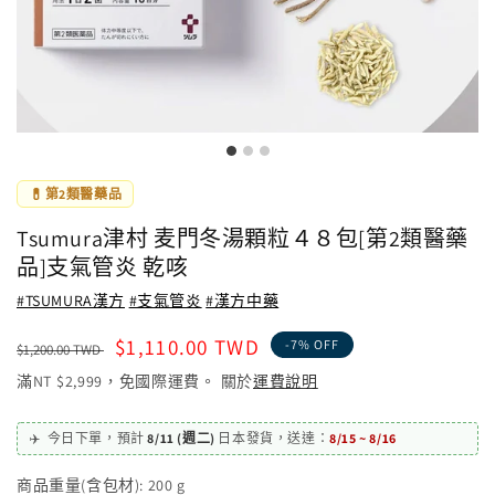
💊
第2類醫藥品
Tsumura津村 麦門冬湯顆粒４８包[第2類醫藥
品]支氣管炎 乾咳
#TSUMURA漢方
#支氣管炎
#漢方中藥
定
售
$1,110.00 TWD
-7% OFF
$1,200.00 TWD
價
價
滿NT $2,999，免國際運費。 關於
運費說明
✈️
今日下單，
預計
8/11 (週二)
日本發貨
，
送達：
8/15 ~ 8/16
商品重量(含包材):
200
g