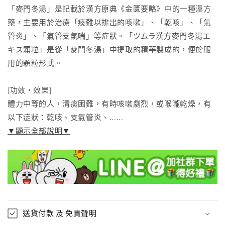
醫
醫
「麥門冬湯」是記載於漢方原典《金匱要略》中的一種漢方
藥
藥
藥，主要用於治療「痰難以排出的咳嗽」、「乾咳」、「氣
品]
品]
管炎」、「氣管支氣喘」等症狀。「ツムラ漢方麥門冬湯エ
支
支
キス顆粒」是從「麥門冬湯」中提取的精華製成的，便於服
氣
氣
用的顆粒形式。
管
管
炎
炎
[功效・效果]
乾
乾
體力中等的人，清痰困難，有時咳嗽劇烈，或喉嚨乾燥，有
咳
咳
以下症狀：乾咳、支氣管炎、......
數
數
▼顯示全部說明▼
量
量
減
增
少
加
送貨付款 及 免責聲明