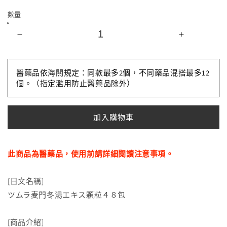
數量
Tsumura
Tsumura
津
津
村
村
醫藥品依海關規定：同款最多2個，不同藥品混搭最多12
麦
麦
個。（指定濫用防止醫藥品除外）
門
門
冬
冬
加入購物車
湯
湯
顆
顆
粒
粒
此商品為醫藥品，使用前請詳細閱讀注意事項。
４
４
８
８
[日文名稱]
包
包
ツムラ麦門冬湯エキス顆粒４８包
[第
[第
2
2
類
類
[商品介紹]