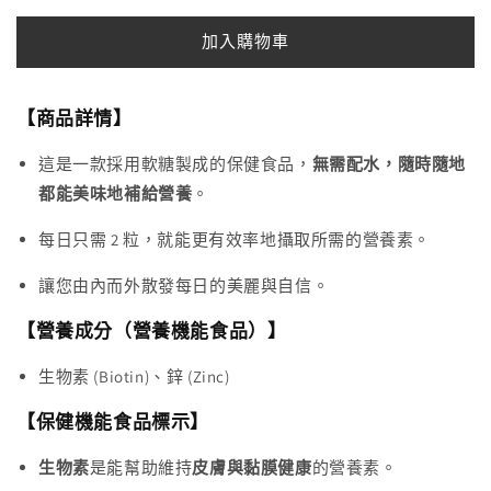
味
味
覺
覺
加入購物車
糖
糖
膠
膠
原
原
【商品詳情】
生
生
這是一款採用軟糖製成的保健食品，
無需配水，隨時隨地
物
物
都能美味地補給營養
。
素
素
20
20
每日只需 2 粒，就能更有效率地攝取所需的營養素。
日
日
份
份
讓您由內而外散發每日的美麗與自信。
（40
（40
【營養成分（營養機能食品）】
粒
粒
入）
入）
生物素 (Biotin)、鋅 (Zinc)
美
美
【保健機能食品標示】
容
容
養
養
生物素
是能幫助維持
皮膚與黏膜健康
的營養素。
顏
顏