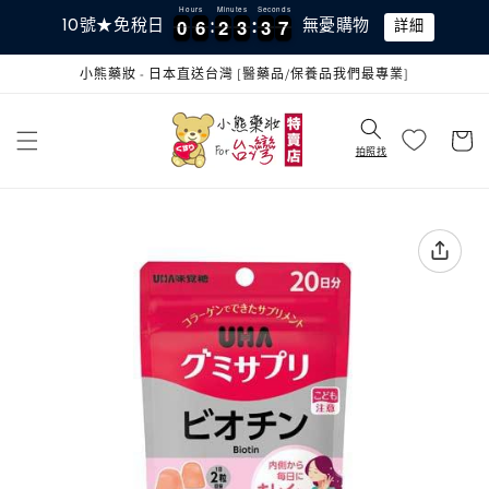
跳至內
Hours
Minutes
Seconds
0
0
6
6
2
2
3
3
3
3
6
0
0
6
6
2
2
3
3
3
3
6
7
10號★免稅日
無憂購物
詳細
容
小熊藥妝 - 日本直送台灣 [醫藥品/保養品我們最專業]
購
物
拍照找
車