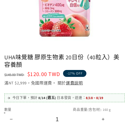
UHA味覺糖 膠原生物素 20日份（40粒入）美
容養顏
定
售
$120.00 TWD
-17% OFF
$145.00 TWD
價
價
滿NT $2,999，免國際運費。 關於
運費說明
✈️
今日下單，
預計
8/14 (週五)
日本發貨
，
送達：
8/18 ~ 8/19
數量
商品重量(含包材):
160
g
UHA
UHA