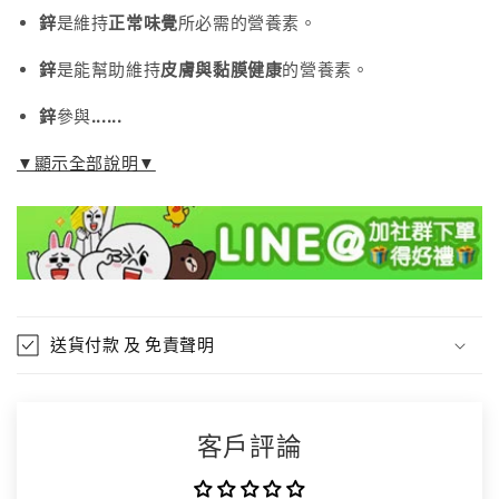
數
數
鋅
是維持
正常味覺
所必需的營養素。
量
量
鋅
是能幫助維持
皮膚與黏膜健康
的營養素。
減
增
少
加
鋅
參與
......
▼顯示全部說明▼
送貨付款 及 免責聲明
客戶評論