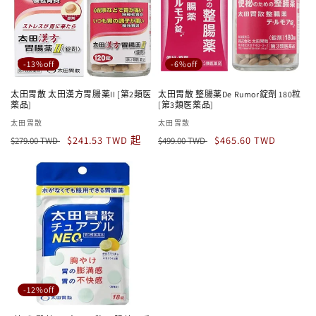
-13%off
-6%off
太田胃散 太田漢方胃腸薬II [第2類医
太田胃散 整腸薬De Rumor錠劑 180粒
薬品]
[第3類医薬品]
廠
太田胃散
廠
太田胃散
定
售
定
售
商：
$241.53 TWD 起
商：
$465.60 TWD
$279.00 TWD
$499.00 TWD
價
價
價
價
-12%off