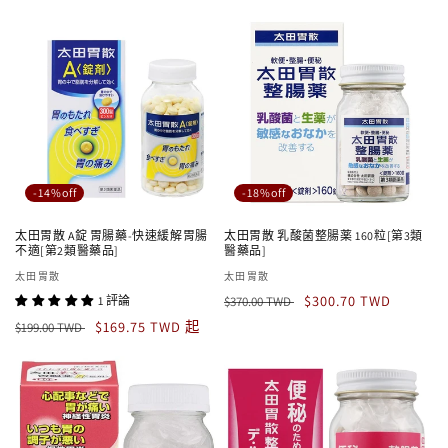
價
價
價
價
-14%off
-18%off
太田胃散 A錠 胃腸藥-快速緩解胃腸
太田胃散 乳酸菌整腸薬 160粒[第3類
不適[第2類醫藥品]
醫藥品]
廠
太田胃散
廠
太田胃散
定
售
商：
商：
$300.70 TWD
1 評論
$370.00 TWD
價
價
定
售
$169.75 TWD 起
$199.00 TWD
價
價