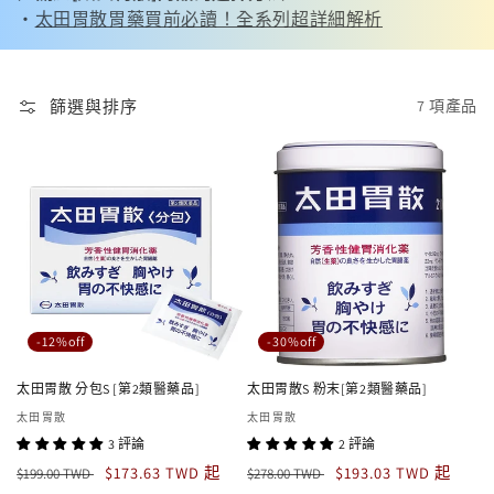
・
太田胃散胃藥買前必讀！全系列超詳細解析
篩選與排序
7 項產品
-12%off
-30%off
太田胃散 分包S [第2類醫藥品]
太田胃散S 粉末[第2類醫藥品]
廠
太田胃散
廠
太田胃散
商：
商：
3 評論
2 評論
定
售
定
售
$173.63 TWD 起
$193.03 TWD 起
$199.00 TWD
$278.00 TWD