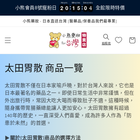
跳至內
Hours
Minutes
Seconds
2
2
0
0
1
1
5
5
0
0
3
2
2
0
0
1
1
5
5
0
0
4
3
小熊會員8號寵粉日
全館限時特價
容
小熊藥妝 - 日本直送台灣 [醫藥品/保養品我們最專業]
購
物
拍照找
車
商
太田胃散 商品一覽
品
太田胃散不僅在日本家喻戶曉，對於台灣人來說，它也是
系
日本最著名的藥品之一。即使日常生活中非常謹慎，但在
外出旅行時，常因大吃大喝而導致肚子不適。這種時候，
列
隨身攜帶胃腸藥總能讓人更加安心。太田胃散擁有超過
:
140年的歷史，一直深受人們喜愛，成為許多人作為「防
患於未然」的首選。
▶
關於[太田胃散]商品的選擇方法