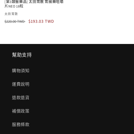
[第3類醫藥品] 太田胃散 胃腸藥咀嚼
片NEO 18粒
廠
太田胃散
定
售
商：
$193.03 TWD
$220.00 TWD
價
價
幫助支持
購物須知
運費說明
退款退貨
補償政策
服務條款