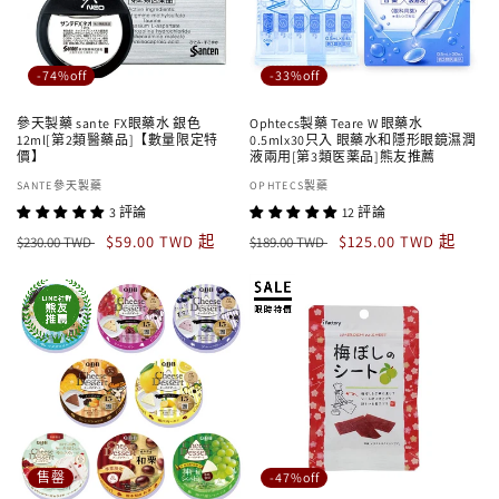
-74%off
-33%off
參天製藥 sante FX眼藥水 銀色
Ophtecs製藥 Teare W 眼藥水
12ml[第2類醫藥品]【數量限定特
0.5mlx30只入 眼藥水和隱形眼鏡濕潤
價】
液兩用[第3類医薬品]熊友推薦
廠
SANTE參天製藥
廠
OPHTECS製藥
商：
商：
3 評論
12 評論
定
售
定
售
$59.00 TWD 起
$125.00 TWD 起
$230.00 TWD
$189.00 TWD
價
價
價
價
售罄
-47%off