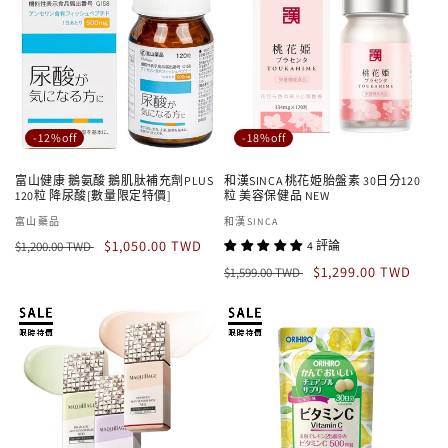
-12%off
-18%off
富山健康 鵝氨酸 鵝肌肽補充劑PLUS
和漢SINCA 桃花姫胎盤素 30日分120
120粒 降尿酸[數量限定特價]
粒 美容保健品 NEW
廠
富山藥品
廠
和漢SINCA
定
售
商：
$1,050.00 TWD
商：
$1,200.00 TWD
4 評論
價
價
定
售
$1,299.00 TWD
$1,599.00 TWD
價
價