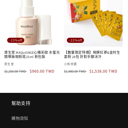
-23%off
-22%off
資生堂 MAQuillAGE心機彩妝 水蜜光
【數量限定特價】発酵紅蔘&金时生
精華無瑕粉底25ml 新包裝
姜粉 28包 針對手腳冰冷
廠
資生堂
廠
小熊特選
定
售
定
售
商：
$960.00 TWD
商：
$1,538.00 TWD
$1,250.00 TWD
$1,980.00 TWD
價
價
價
價
幫助支持
購物須知