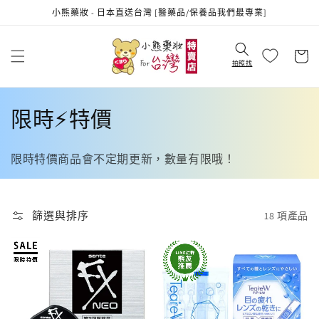
跳至內
小熊藥妝 - 日本直送台灣 [醫藥品/保養品我們最專業]
容
購
物
拍照找
車
商
限時⚡特價
品
限時特價商品會不定期更新，數量有限哦！
系
列
篩選與排序
18 項產品
: