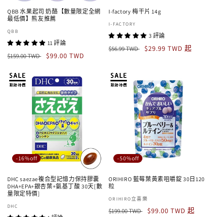
QBB 水果起司 奶酪【數量限定全網
I-factory 梅干片 14g
最低價】熊友推薦
廠
I-FACTORY
廠
QBB
商：
3 評論
商：
11 評論
定
售
$29.99 TWD 起
$56.99 TWD
定
售
$99.00 TWD
$159.00 TWD
價
價
價
價
-16%off
-50%off
DHC saezae複合型記憶力保持膠囊
ORIHIRO 藍莓葉黃素咀嚼錠 30日120
DHA+EPA+銀杏葉+氨基丁酸 30天[數
粒
量限定特價]
廠
ORIHIRO立喜樂
廠
DHC
定
售
商：
$99.00 TWD 起
$199.00 TWD