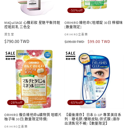
-50%off
MAQuillAGE 心機彩妝 星魅平衡持粧
ORIHIRO 維他命C咀嚼錠 30日 檸檬味
控粧前乳 三色全
[數量限定]
廠
資生堂
廠
ORIHIRO立喜樂
定
$790.00 TWD
定
售
商：
商：
$99.00 TWD
$199.00 TWD
價
價
價
-28%off
-65%off
ORIHIRO 複合維他命&礦物質 咀嚼片
【最後庫存】日本 D-UP 專業美目系
柚子味 30日[數量限定特價]
列：睫毛膠/雙眼皮貼/折式膜 (庫存
出清售完不補)【數量限定】
廠
ORIHIRO立喜樂