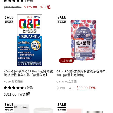
商：
1 評論
價
價
定
售
$325.00 TWD 起
$389.00 TWD
價
價
-16%off
KOWA興和製藥 Q&P Heeling錠 康復
ORIHIRO 鐵+葉酸綜合營養素咀嚼片
錠 疲勞恢復與預防【數量限定】
30日[數量限定特價]
廠
KOWA興和新藥
廠
ORIHIRO立喜樂
定
售
商：
商：
$99.00 TWD
1 評論
$119.00 TWD
價
價
定
$311.00 TWD 起
價