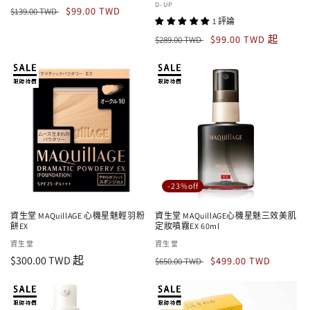
廠
D-UP
定
售
商：
$99.00 TWD
$139.00 TWD
商：
1 評論
價
價
定
售
$99.00 TWD 起
$289.00 TWD
價
價
-23%off
資生堂 MAQuillAGE 心機星魅輕羽粉
資生堂 MAQuillAGE心機星魅三效美肌
餅EX
定妝噴霧EX 60ml
廠
資生堂
廠
資生堂
定
$300.00 TWD 起
定
售
商：
商：
$499.00 TWD
$650.00 TWD
價
價
價